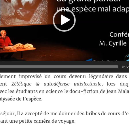
01:2
alement improvisé un cours devenu légendaire dans
ment
Zététique & autodéfense intellectuelle
, lors duq
vec les étudiants en science le docu-fiction de Jean Mala
dyssée de l’espèce
.
éjour, il a accepté de me donner des bribes de cours d’es
vant une petite caméra de voyage.