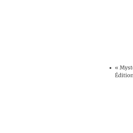
« Myst
Éditio