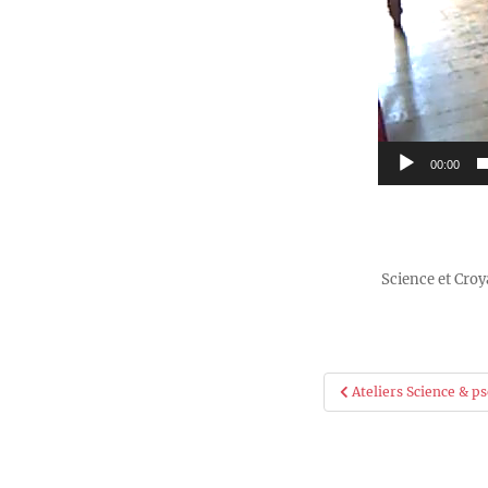
00:00
Science et Cro
Navigati
Ateliers Science & 
de
l’article