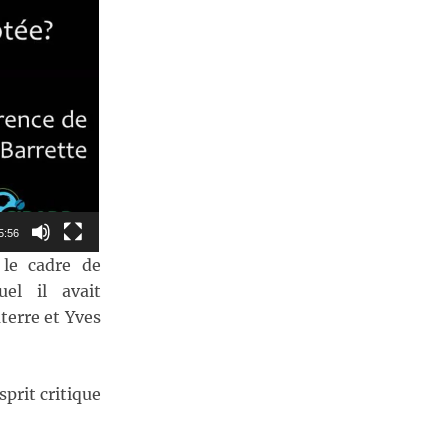
5:56
 le cadre de
uel il avait
terre et Yves
prit critique