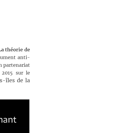
La théorie de
olument anti-
n partenariat
n 2015 sur le
-îles de la