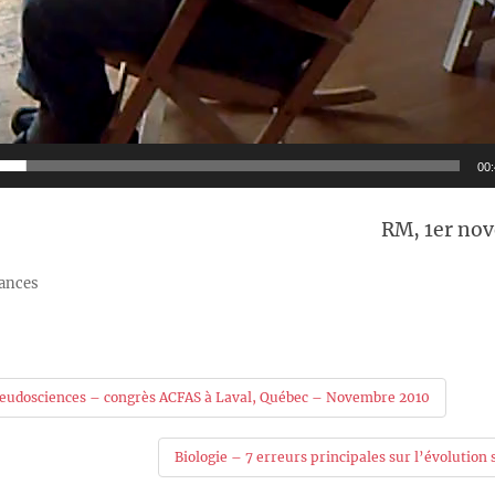
00
RM, 1er no
yances
on
pseudosciences – congrès ACFAS à Laval, Québec – Novembre 2010
Biologie – 7 erreurs principales sur l’évolution 