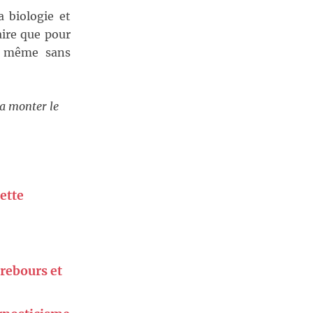
a biologie et
aire que pour
ée même sans
ra monter le
rette
 rebours et