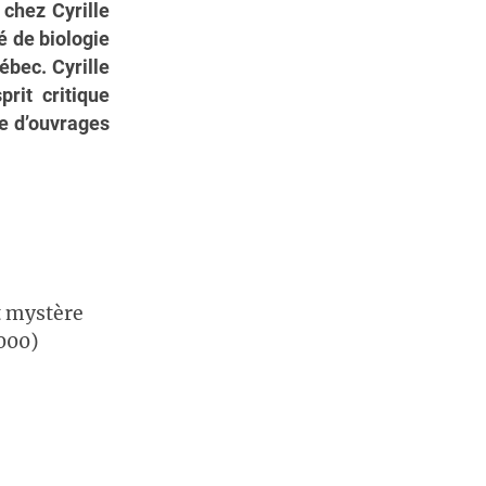
 chez Cyrille
é de biologie
ébec. Cyrille
prit critique
me d’ouvrages
.
t mystère
000)