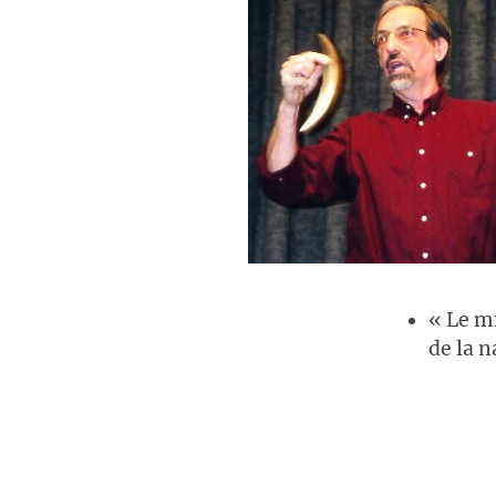
« Le m
de la 