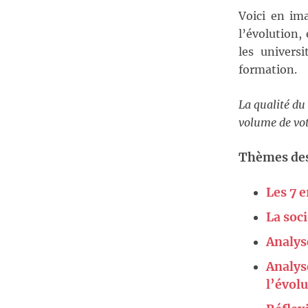
Voici en ima
l’évolution,
les univers
formation.
La qualité du 
volume de vot
Thèmes des
Les 7 e
La soci
Analyse
Analys
l’évol