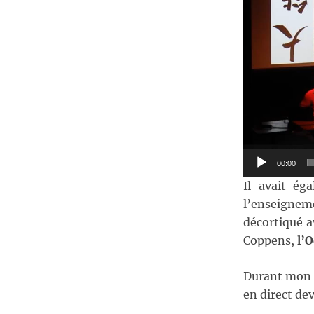
00:00
Il avait ég
l’enseigne
décortiqué a
Coppens,
l’O
Durant mon s
en direct de