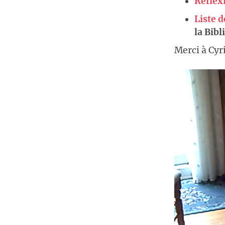
Réflex
Liste d
la Bibl
Merci à Cyri
Lecteur
vidéo