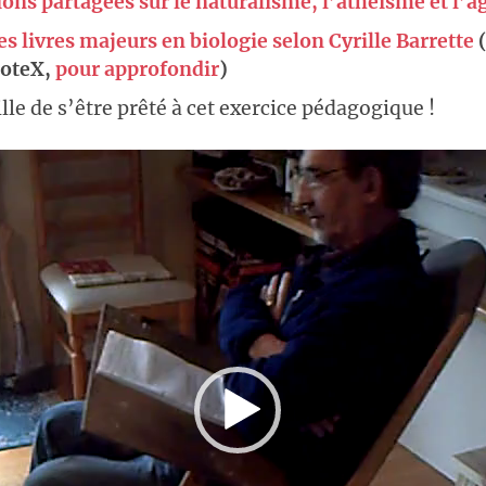
ions partagées sur le naturalisme, l’athéisme et l’
es livres majeurs en biologie selon Cyrille Barrette
(
ioteX,
pour approfondir
)
lle de s’être prêté à cet exercice pédagogique !