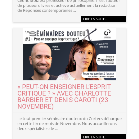
Cédric Stolz est professeur de philosophie. Il est l'auteur
de plusieurs livres et achève actuellement la rédaction
de Réponses contemporaines ...
LIRE LA SUITE…
« PEUT-ON ENSEIGNER L’ESPRIT
CRITIQUE ? » AVEC CHARLOTTE
BARBIER ET DENIS CAROTI (23
NOVEMBRE)
Le tout premier séminaire douteux du Cortecs débarque
en cette fin de mois de Novembre. Nous accueillerons
deux spécialistes de ...
LIRE LA SUITE…