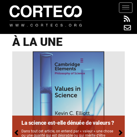
S
TOGG
k
i
p
t
À LA UNE
o
m
a
i
n
c
o
n
t
e
n
La science est-elle dénuée de valeurs ?
t
Dans tout cet article, on entend par « valeur » une chose
ou une qualité qui est désirable ou qui mérite d’être