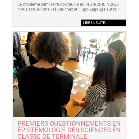
Le troisième séminaire douteux a eu lieu le 29 juin 2026 !
Nous accueillions Ysé Vauchez et Hugo Lagouge autour
...
LIRE LA SUITE…
PREMIERS QUESTIONNEMENTS EN
ÉPISTÉMOLOGIE DES SCIENCES EN
CLASSE DE TERMINALE