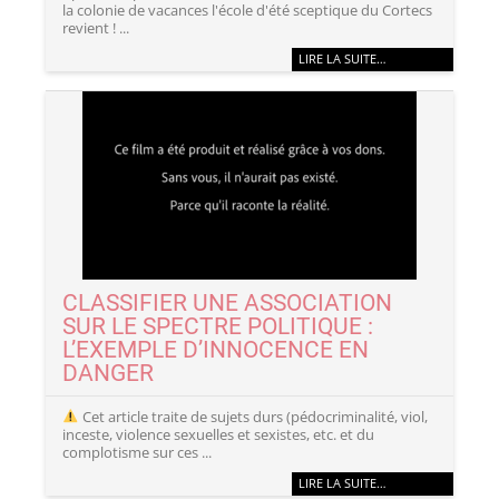
la colonie de vacances l'école d'été sceptique du Cortecs
revient ! ...
LIRE LA SUITE…
CLASSIFIER UNE ASSOCIATION
SUR LE SPECTRE POLITIQUE :
L’EXEMPLE D’INNOCENCE EN
DANGER
Cet article traite de sujets durs (pédocriminalité, viol,
inceste, violence sexuelles et sexistes, etc. et du
complotisme sur ces ...
LIRE LA SUITE…