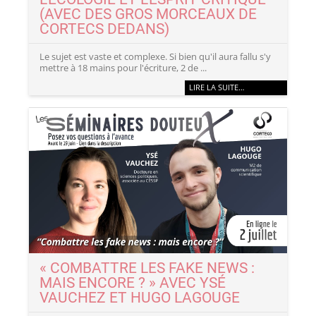
(AVEC DES GROS MORCEAUX DE
CORTECS DEDANS)
Le sujet est vaste et complexe. Si bien qu'il aura fallu s'y
mettre à 18 mains pour l'écriture, 2 de ...
LIRE LA SUITE…
« COMBATTRE LES FAKE NEWS :
MAIS ENCORE ? » AVEC YSÉ
VAUCHEZ ET HUGO LAGOUGE