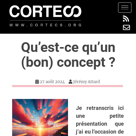
S
TOGG
k
i
p
t
Qu’est-ce qu’un
o
m
(bon) concept ?
a
i
n
c
27 août 2024
Jérémy Attard
o
n
t
Je retranscris ici
e
une petite
n
présentation que
t
j’ai eu l’occasion de