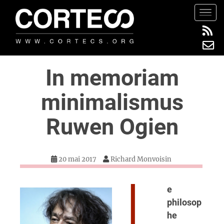
S
TOGG
k
i
p
t
In memoriam
o
m
minimalismus
a
i
Ruwen Ogien
n
c
o
20 mai 2017
Richard Monvoisin
n
t
L
e
e
n
philosop
t
he