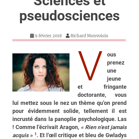
Sciences et
pseudosciences
9 février 2018
Richard Monvoisin
V
ous
prenez
une
jeune
et fringante
doctorante, vous
lui mettez sous le nez un thème qu’on prend
pour évidemment solide, tellement il est
incrusté dans la panoplie psychologique. Las
! Comme l’écrivait Aragon,
« Rien n’est jamais
1
acquis
»
. Et l’œil critique et bleu de Gwladys