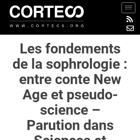
S
TOGG
k
i
p
t
Les fondements
o
m
de la sophrologie :
a
i
entre conte New
n
c
Age et pseudo-
o
n
science –
t
e
Parution dans
n
t