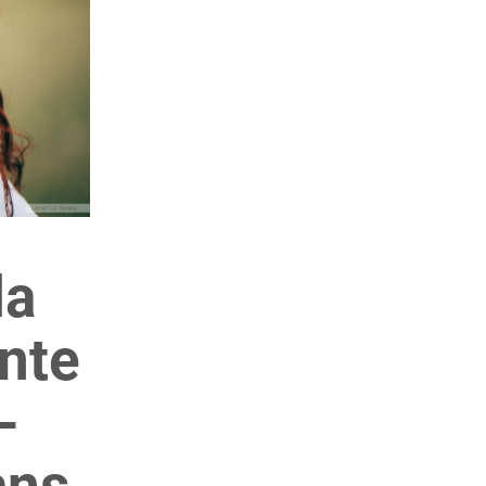
la
onte
-
ans