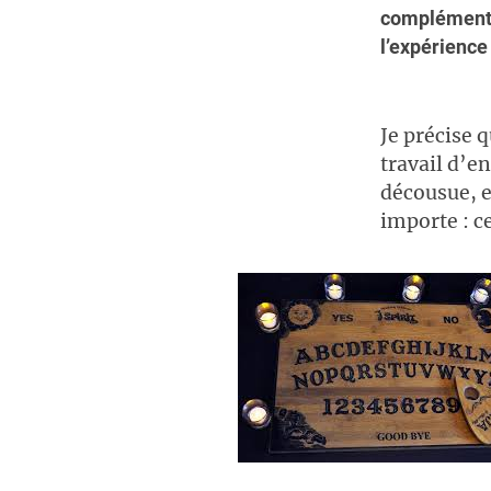
complémenta
l’expérienc
Je précise 
travail d’e
décousue, e
importe : ce