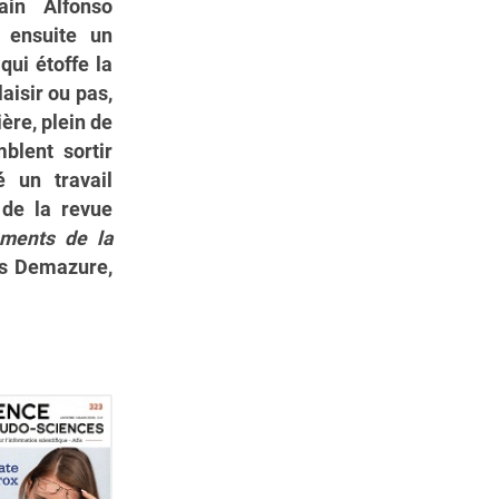
ain Alfonso
 ensuite un
qui étoffe la
laisir ou pas,
ère, plein de
blent sortir
é un travail
 de la revue
ments de la
ys Demazure,