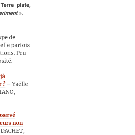
Terre plate,
eriment »
.
ype de
elle parfois
ations. Peu
osité.
-jà
r ?
– Yaëlle
IHANO,
bservé
teurs non
 DACHET,