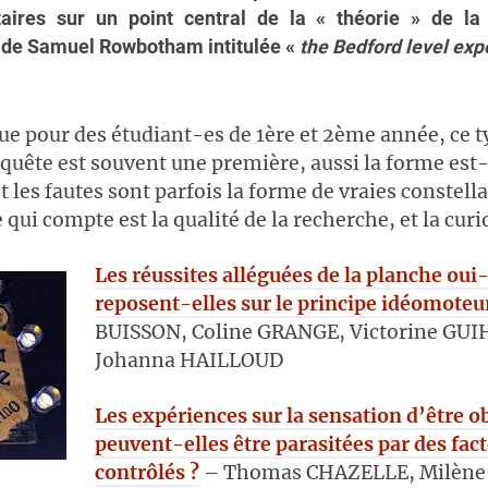
ires sur un point central de la « théorie » de la 
e de Samuel Rowbotham intitulée «
the Bedford level exp
que pour des étudiant-es de 1ère et 2ème année, ce t
nquête est souvent une première, aussi la forme est-
t les fautes sont parfois la forme de vraies constell
 qui compte est la qualité de la recherche, et la curi
Les réussites alléguées de la planche oui
reposent-elles sur le principe idéomoteu
BUISSON, Coline GRANGE, Victorine GU
Johanna HAILLOUD
Les expériences sur la sensation d’être o
peuvent-elles être parasitées par des fac
contrôlés ?
– Thomas CHAZELLE, Milène