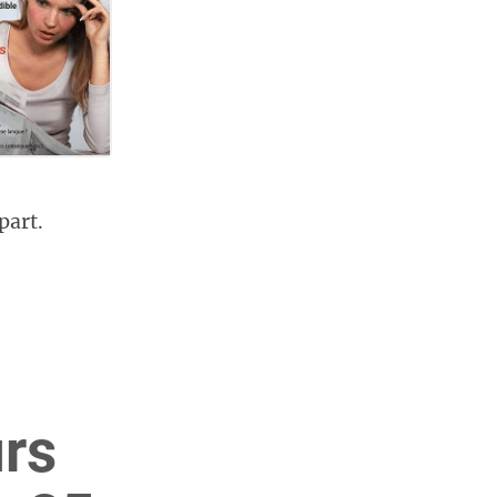
part.
urs