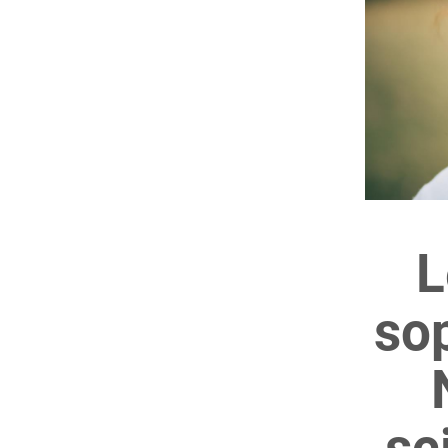
L
sop
sc