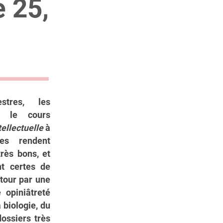
 25,
stres, les
nt le cours
ellectuelle
à
pes rendent
rès bons, et
nt certes de
tour par une
 opiniâtreté
 biologie, du
dossiers très