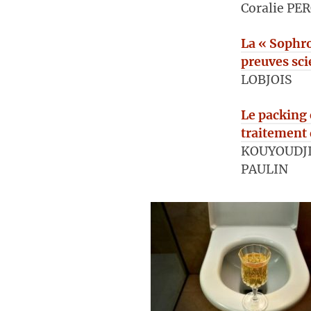
Coralie PE
La « Sophro
preuves sci
LOBJOIS
Le packing 
traitement 
KOUYOUDJIA
PAULIN