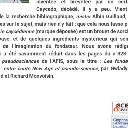
inventée et brevetée par un cert
Caycedo, décédé, il y a peu. Vient
de la recherche bibliographique,
mister
Albin Guillaud, 
s sur le sujet, mais rien n’y fait : que cela nous fasse p
ie caycédienne
(marque déposée) est un brouet de sorci
vase, et de quelques ingrédients mystérieux qui sem
 de l’imagination du fondateur. Nous avons rédig
i a été savamment réduit dans les pages du n°323
 pseudosciences
de l’AFIS, sous le titre :
Les fonde
 : entre conte New Age et pseudo-science
, par Gwlad
ud et Richard Monvoisin.