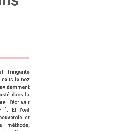
t fringante
z sous le nez
r évidemment
rusté dans la
e l’écrivait
1
»
. Et l’œil
couvercle, et
te méthode,