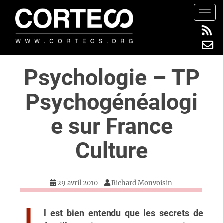
S
TOGG
k
i
p
t
Psychologie – TP
o
m
Psychogénéalogi
a
i
e sur France
n
c
Culture
o
n
t
29 avril 2010
Richard Monvoisin
e
n
t
l est bien entendu que les secrets de