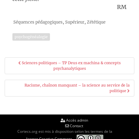
RM
,
,
Séquences pédagogiques
Supérieur
Zététique
psychogénéalogie
Navigation
Sciences politiques – TP Deus ex machina & concepts
psychanalytiques
de
l’article
Racisme, chaînon manquant – la science au service de la
politique
Accès admin
Contact
Cortecs.org est mis à disposition selon les termes de la
licence Creative Commons