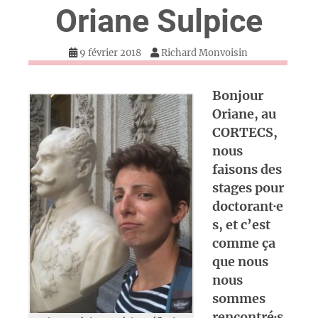
Oriane Sulpice
9 février 2018
Richard Monvoisin
Bonjour
Oriane, au
CORTECS,
nous
faisons des
stages pour
doctorant·e
s, et c’est
comme ça
que nous
nous
sommes
rencontré·s.