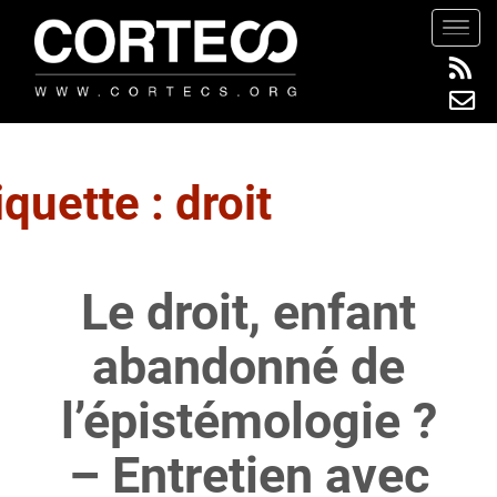
S
TOGG
k
i
p
t
o
m
iquette :
droit
a
i
n
Le droit, enfant
c
o
abandonné de
n
t
l’épistémologie ?
e
n
– Entretien avec
t