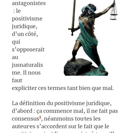
antagonistes
: le
positivisme
juridique,
d’un côté,
qui
s’opposerait
au
jusnaturalis
me. Il nous
faut
expliciter ces termes tant bien que mal.
La définition du positivisme juridique,
d’abord : ça commence mal, il ne fait pas
1
consensus
, néanmoins tou·tes les
auteur·es s’accordent sur le fait que le