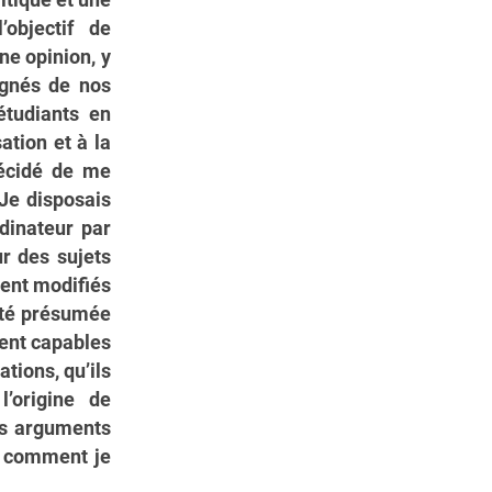
itique et une
’objectif de
ne opinion, y
ignés de nos
tudiants en
tion et à la
décidé de me
 Je disposais
dinateur par
ur des sujets
ent modifiés
vité présumée
ient capables
tions, qu’ils
l’origine de
les arguments
là comment je