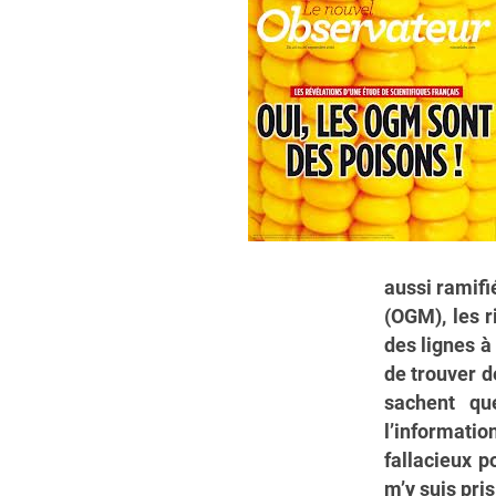
aussi ramif
(OGM), les r
des lignes à
de trouver d
sachent que
l’informatio
fallacieux p
m’y suis pris