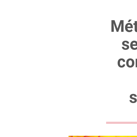
Mét
se
co
s