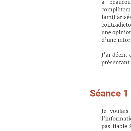
a beaucou
complètemen
familiari
contradictoi
une opinion 
d’une infor
J’ai décrit
présentant
Séance 1
Je voulai
l’informati
pas fiable