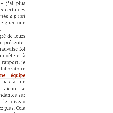
– j’ai plus
rs certaines
ignés
a priori
seigner une
.
gré de leurs
r présenter
mauvaise foi
enquête et à
 rapport, je
n laboratoire
une équipe
t pas à me
 raison. Le
ndantes sur
 le niveau
r plus. Cela