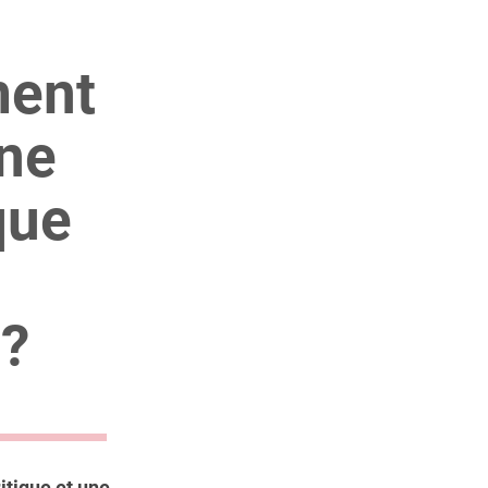
ment
une
que
 ?