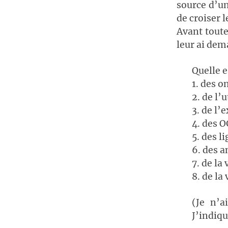
source d’un
de croiser 
Avant toute
leur ai dem
Quelle e
1. des 
2. de l’
3. de l’
4. des 
5. des l
6. des a
7. de la
8. de la
(Je n’a
J’indiqu