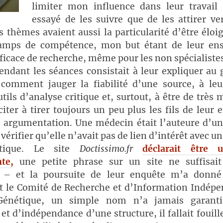
limiter mon influence dans leur travail 
essayé de les suivre que de les attirer ve
s thèmes avaient aussi la particularité d’être élo
amps de compétence, mon but étant de leur en
icace de recherche, même pour les non spécialistes
ndant les séances consistait à leur expliquer au 
s comment jauger la fiabilité d’une source, à leu
tils d’analyse critique et, surtout, à être de très 
citer à tirer toujours un peu plus les fils de leur 
r argumentation. Une médecin était l’auteure d’un
à vérifier qu’elle n’avait pas de lien d’intérêt avec u
utique. Le site
Doctissimo.fr
déclarait être 
te,
une petite phrase sur un site ne suffisai
 – et la poursuite de leur enquête m’a donné
t le Comité de Recherche et d’Information Indépe
Génétique, un simple nom n’a jamais garanti
 et d’indépendance d’une structure, il fallait fouille