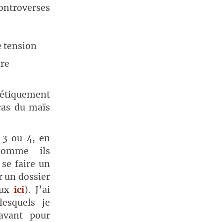
ntroverses
e tension
tre
nétiquement
cas du maïs
 3 ou 4, en
comme ils
 se faire un
r un dossier
aux
ici
). J’ai
lesquels je
ravant pour