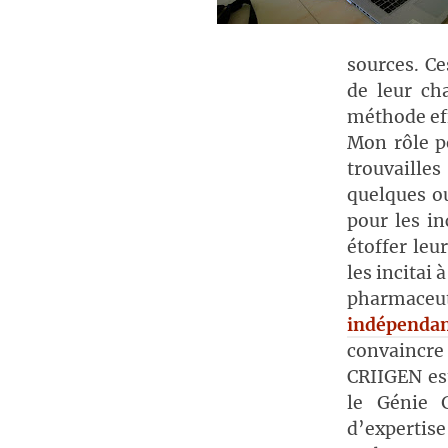
sources. Ce
de leur ch
méthode eff
Mon rôle pe
trouvaille
quelques ou
pour les in
étoffer leu
les incitai 
pharmace
indépendan
convaincre
CRIIGEN es
le Génie 
d’expertise