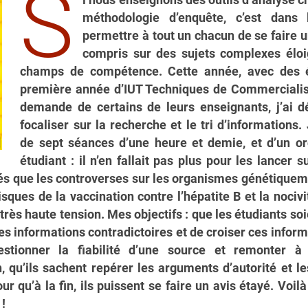
S
i nous enseignons des outils d’analyse cr
méthodologie d’enquête, c’est dans l
permettre à tout un chacun de se faire u
compris sur des sujets complexes élo
champs de compétence. Cette année, avec des é
première année d’IUT Techniques de Commercialisa
demande de certains de leurs enseignants, j’ai 
focaliser sur la recherche et le tri d’informations.
de sept séances d’une heure et demie, et d’un or
étudiant : il n’en fallait pas plus pour les lancer s
iés que les controverses sur les organismes génétiquem
isques de la vaccination contre l’hépatite B et la noci
 très haute tension. Mes objectifs : que les étudiants so
es informations contradictoires et de croiser ces informa
stionner la fiabilité d’une source et remonter à 
n, qu’ils sachent repérer les arguments d’autorité et 
our qu’à la fin, ils puissent se faire un avis étayé. Voi
 !