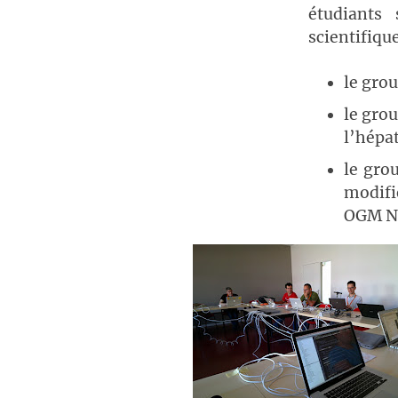
étudiants
scientifique
le grou
le grou
l’hépat
le gro
modifi
OGM N