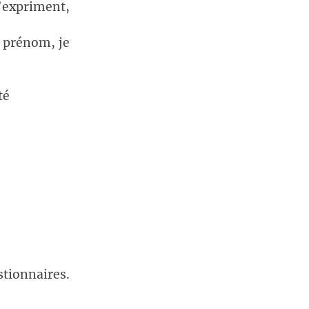
s’expriment,
t prénom, je
té
tionnaires.