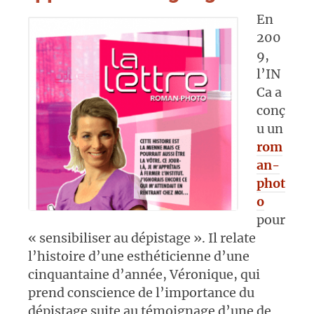
En
200
9,
l’IN
Ca a
conç
u un
rom
an-
phot
o
pour
« sensibiliser au dépistage ». Il relate
l’histoire d’une esthéticienne d’une
cinquantaine d’année, Véronique, qui
prend conscience de l’importance du
dépistage suite au témoignage d’une de