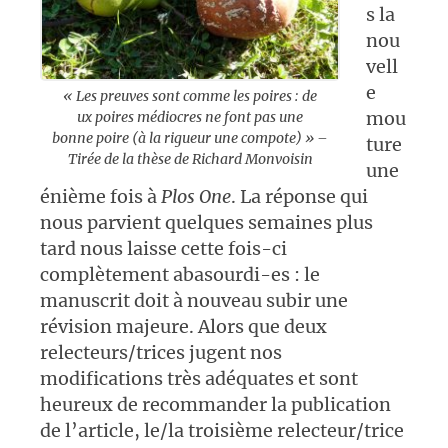
s la
nou
vell
e
« Les preuves sont comme les poires : de
mou
ux poires médiocres ne font pas une
bonne poire (à la rigueur une compote) » –
ture
Tirée de la thèse de Richard Monvoisin
une
énième fois à
Plos
O
ne
. La réponse qui
nous parvient quelques semaines plus
tard nous laisse cette fois-ci
complètement abasourdi-es : le
manuscrit doit à nouveau subir une
révision majeure. Alors que deux
relecteurs/trices jugent nos
modifications très adéquates et sont
heureux de recommander la publication
de l’article, le/la troisième relecteur/trice