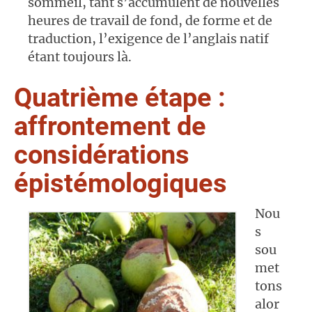
sommeil, tant s’accumulent de nouvelles
heures de travail de fond, de forme et de
traduction, l’exigence de l’anglais natif
étant toujours là.
Quatrième étape :
affrontement de
considérations
épistémologiques
Nou
s
sou
met
tons
alor