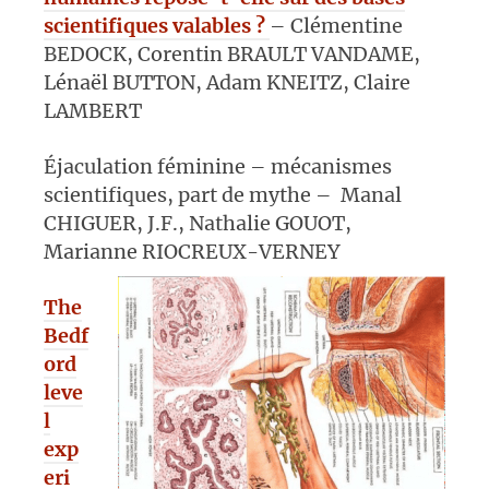
scientifiques valables ?
– Clémentine
BEDOCK, Corentin BRAULT VANDAME,
Lénaël BUTTON, Adam KNEITZ, Claire
LAMBERT
Éjaculation féminine – mécanismes
scientifiques, part de mythe – Manal
CHIGUER, J.F., Nathalie GOUOT,
Marianne RIOCREUX-VERNEY
The
Bedf
ord
leve
l
exp
eri