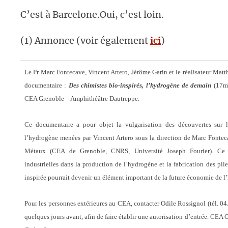
C’est à Barcelone.Oui, c’est loin.
(1) Annonce (voir également
ici
)
Le Pr Marc Fontecave, Vincent Artero, Jérôme Garin et le réalisateur Mat
documentaire :
Des chimistes bio-inspirés, l’hydrogène de demain
(17m
CEA Grenoble – Amphithéâtre Dautreppe.
Ce documentaire a pour objet la vulgarisation des découvertes sur l
l’hydrogène menées par Vincent Artero sous la direction de Marc Fontec
Métaux (CEA de Grenoble, CNRS, Université Joseph Fourier). Ce pr
industrielles dans la production de l’hydrogène et la fabrication des pil
inspirée pourrait devenir un élément important de la future économie de l
Pour les personnes extérieures au CEA, contacter Odile Rossignol (tél. 0
quelques jours avant, afin de faire établir une autorisation d’entrée. CE