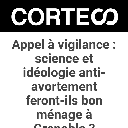
S
k
i
p
t
Appel à vigilance :
o
m
science et
a
i
idéologie anti-
n
c
avortement
o
n
feront-ils bon
t
e
ménage à
n
t