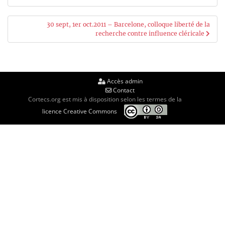
de
l’article
30 sept, 1er oct.2011 – Barcelone, colloque liberté de la
recherche contre influence cléricale
Accès admin
Contact
Cortecs.org est mis à disposition selon les termes de la
licence Creative Commons