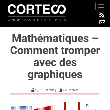
S
TOGG
k
i
p
t
Mathématiques –
o
m
Comment tromper
a
i
avec des
n
c
graphiques
o
n
t
19 juillet 2013
Le CorteX
e
n
t
n