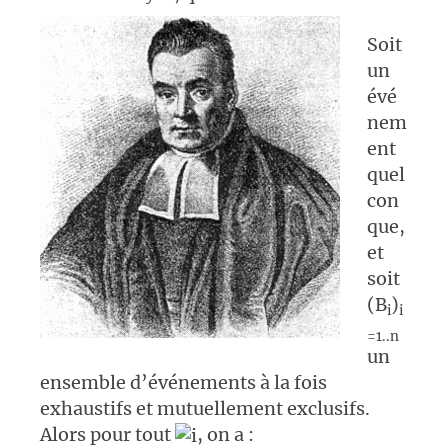
Soit
un
évé
nem
ent
quel
con
que,
et
soit
(B
)
i
i
=1..n
un
ensemble d’événements à la fois
exhaustifs et mutuellement exclusifs.
Alors pour tout
, on a :