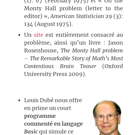
(1): 67 (February 1975) et « On the
Monty Hall problem (letter to the
editor) »,
American
Statistician
29 (3):
134 (August 1975).
Un
site
est entièrement consacré au
problème, ainsi qu’un livre : Jason
Rosenhouse,
The Monty Hall problem
– The Remarkable Story of Math’s Most
Contentious Brain Teaser
(Oxford
University Press 2009)
.
Louis Dubé nous offre
en prime un court
programme
commenté en langage
Basic
qui simule ce