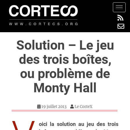
S
TOGG
k
i
p
t
Solution – Le jeu
o
m
des trois boîtes,
a
i
ou problème de
n
c
Monty Hall
o
n
t
19 juillet 2013
Le CorteX
e
n
t
oici la solution au jeu des trois