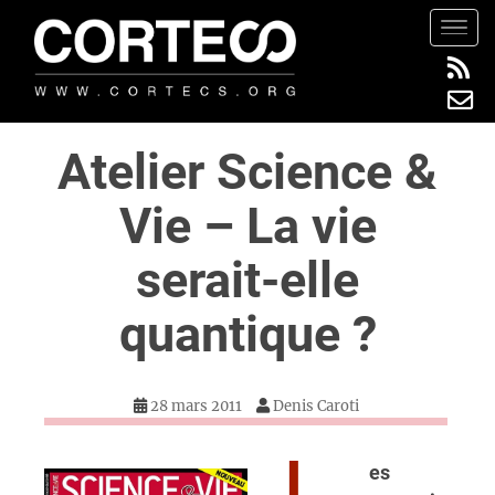
S
TOGG
k
i
p
t
Atelier Science &
o
m
Vie – La vie
a
i
serait-elle
n
c
quantique ?
o
n
t
28 mars 2011
Denis Caroti
e
n
t
es