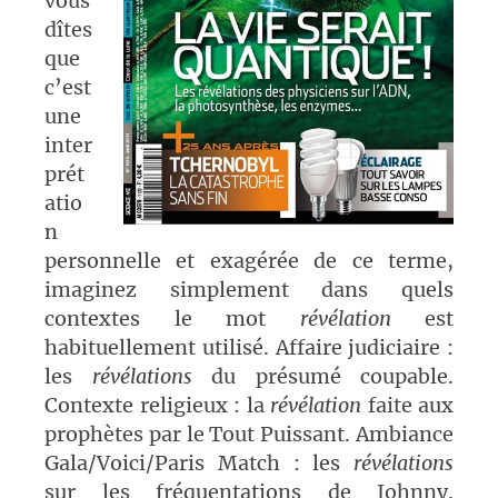
vous
dîtes
que
c’est
une
inter
prét
atio
n
personnelle et exagérée de ce terme,
imaginez simplement dans quels
contextes le mot
révélation
est
habituellement utilisé. Affaire judiciaire :
les
révélations
du présumé coupable.
Contexte religieux : la
révélation
faite aux
prophètes par le Tout Puissant. Ambiance
Gala/Voici/Paris Match : les
révélations
sur les fréquentations de Johnny.