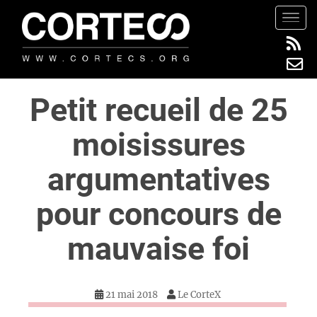
S
TOGG
k
i
p
t
Petit recueil de 25
o
m
moisissures
a
i
argumentatives
n
c
pour concours de
o
n
mauvaise foi
t
e
n
21 mai 2018
Le CorteX
t