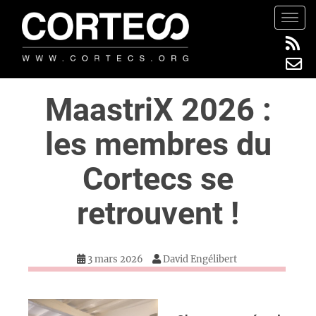
S
TOGG
k
i
p
t
MaastriX 2026 :
o
m
les membres du
a
i
Cortecs se
n
c
retrouvent !
o
n
t
3 mars 2026
David Engélibert
e
n
t