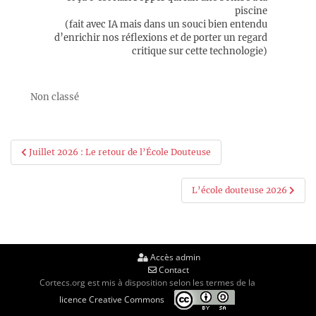
piscine
(fait avec IA mais dans un souci bien entendu
d’enrichir nos réflexions et de porter un regard
critique sur cette technologie)
Non classé
Navigation
Juillet 2026 : Le retour de l’École Douteuse
de
L’école douteuse 2026
l’article
Accès admin
Contact
Cortecs.org est mis à disposition selon les termes de la
licence Creative Commons