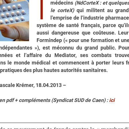
I
médecins
(NdCorteX : et quelques
le corteX)
qui militent au grand
l’emprise de l’industrie pharmace
système de santé français, parce qu’il
aussi dangereuse que coûteuse. Leur c
Formindep (« pour une formation et une
ndépendantes »), est méconnu du grand public. Pour
nnées et l’affaire du Mediator, ses combats trouv
ans le monde médical et commencent à porter leurs fru
 pratiques des plus hautes autorités sanitaires.
ascale Krémer, 18.04.2013 –
le en pdf + compléments (Syndicat SUD de Caen) :
ici