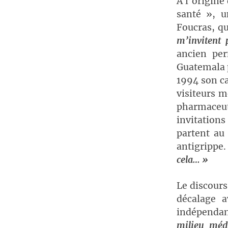
A l’origine
santé », u
Foucras, qu
m’invitent 
ancien pe
Guatemala p
1994 son ca
visiteurs 
pharmaceu
invitations
partent au 
antigrippe
cela… »
Le discours
décalage a
indépenda
milieu méd