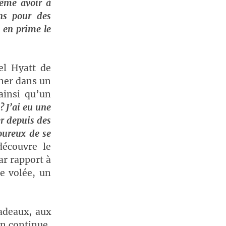
même avoir à
ons pour des
 en prime le
el Hyatt de
uner dans un
ainsi qu’un
? J’ai eu une
er depuis des
oureux de se
découvre le
ar rapport à
e volée, un
cadeaux, aux
on continue,