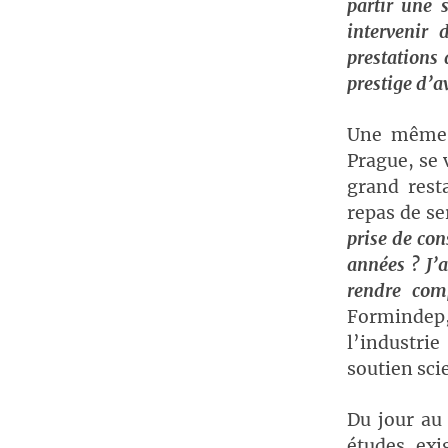
partir une 
intervenir 
prestations
prestige d’av
Une même s
Prague, se 
grand rest
repas de se
prise de con
années ? J’
rendre com
Formindep, 
l’industri
soutien scie
Du jour au 
études, exi