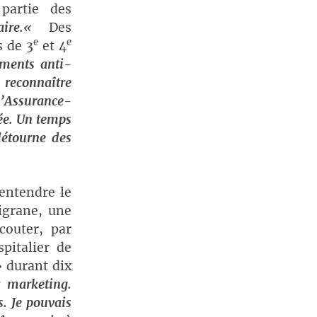
partie des
ire.
«
Des
e
e
s de 3
et 4
ments anti-
 reconnaître
l’Assurance-
ée. Un temps
détourne des
entendre le
igrane, une
couter, par
pitalier de
» durant dix
r marketing.
s. Je pouvais