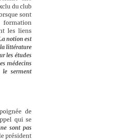
xclu du club
lorsque sont
a formation
t les liens
La notion est
a littérature
ur les études
 les médecins
r le serment
poignée de
ppel qui se
 ne sont pas
 le président