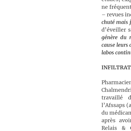
ne fréquent
– revues in
chuté mais 
d’éveiller 
génère du r
cause leurs 
labos contin
INFILTRAT
Pharmacien
Chalmendrie
travaillé
l’Afssaps (
du médicam
après avoi
Relais &