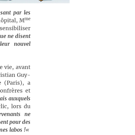
sant par les
me
hôpital, M
sensibiliser
que ne disent
leur nouvel
e vie, avant
ristian Guy-
 (Paris), a
onfrères et
ais auxquels
lic, lors du
rvenants ne
aient pour des
mes labos !
«