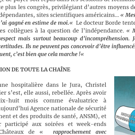
e plus les congrès, privilégiant d’autres moyens 
dépendantes, sites scientifiques américains…
«
Mes
j’ai gagné en estime de moi.
«
Le docteur Borde tent
ses collègues à la question de l’indépendance.
«
M
espect mais surtout beaucoup d’incompréhension. 
certitudes. Ils ne peuvent pas concevoir d’être influencés
uent, c’est bien que cela marche !
«
ION DE TOUTE LA CHAÎNE
ne hospitalière dans le Jura, Christel
r s’est, elle aussi, rebellée. Après avoir
 dix-huit mois comme évaluatrice à
aujourd’hui Agence nationale de sécurité
ent et des produits de santé, ANSM), et
r participé aux soirées et week-ends
 Châteaux de «
rapprochement avec