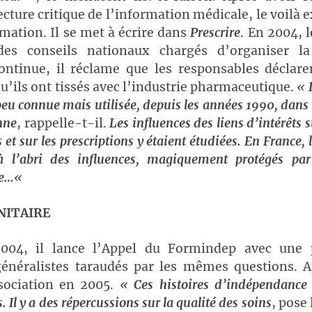
ecture critique de l’information médicale, le voilà e
rmation. Il se met à écrire dans
Prescrire
. En 2004, 
des conseils nationaux chargés d’organiser l
ontinue, il réclame que les responsables déclaren
qu’ils ont tissés avec l’industrie pharmaceutique.
«
peu connue mais utilisée, depuis les années 1990, dans l
nne
, rappelle-t-il.
Les influences des liens d’intérêts s
s et sur les prescriptions y étaient étudiées. En France,
à l’abri des influences, magiquement protégés pa
te…
«
NITAIRE
004, il lance l’Appel du Formindep avec une 
généralistes taraudés par les mêmes questions. A
sociation en 2005.
«
Ces histoires d’indépendance
. Il y a des répercussions sur la qualité des soins
, pose