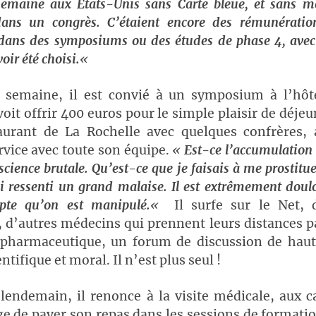
semaine aux Etats-Unis sans Carte bleue, et sans 
dans un congrès. C’étaient encore des rémunérati
 dans des symposiums ou des études de phase 4, avec
oir été choisi.
«
emaine, il est convié à un symposium à l’hôt
voit offrir 400 euros pour le simple plaisir de déje
aurant de La Rochelle avec quelques confrères, 
rvice avec toute son équipe.
«
Est-ce l’accumulation 
science brutale. Qu’est-ce que je faisais à me prostitu
ai ressenti un grand malaise. Il est extrêmement doul
pte qu’on est manipulé.
«
Il surfe sur le Net, 
d’autres médecins qui prennent leurs distances p
e pharmaceutique, un forum de discussion de haut
ntifique et moral. Il n’est plus seul !
lendemain, il renonce à la visite médicale, aux 
ge de payer son repas dans les sessions de formati