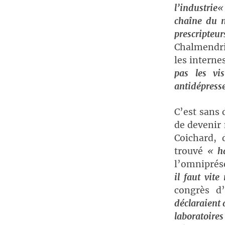
l’industrie
chaîne du m
prescripteur
Chalmendrie
les interne
pas les vi
antidépress
C’est sans 
de devenir 
Coichard, 
trouvé
«
h
l’omniprés
il faut vit
congrès d
déclaraient a
laboratoires