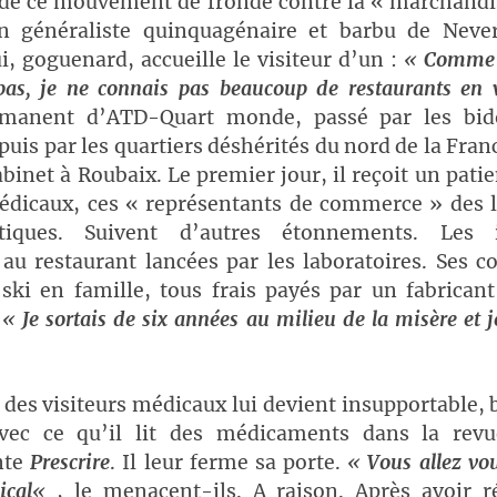
 de ce mouvement de fronde contre la « marchandi
n généraliste quinquagénaire et barbu de Never
i, goguenard, accueille le visiteur d’un :
«
Comme l
pas, je ne connais pas beaucoup de restaurants en v
rmanent d’ATD-Quart monde, passé par les bido
uis par les quartiers déshérités du nord de la Fran
binet à Roubaix. Le premier jour, il reçoit un patie
médicaux, ces « représentants de commerce » des l
tiques. Suivent d’autres étonnements. Les i
 au restaurant lancées par les laboratoires. Ses c
ski en famille, tous frais payés par un fabrican
.
«
Je sortais de six années au milieu de la misère et 
 des visiteurs médicaux lui devient insupportable, 
vec ce qu’il lit des médicaments dans la rev
nte
Prescrire
. Il leur ferme sa porte.
«
Vous allez vo
ical
«
, le menacent-ils. A raison. Après avoir 