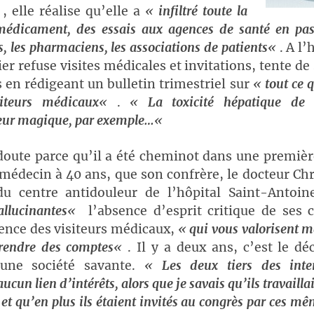
«
, elle réalise qu’elle a
«
infiltré toute la
édicament, des essais aux agences de santé en pas
s, les pharmaciens, les associations de patients
«
. A l’
r refuse visites médicales et invitations, tente de 
s en rédigeant un bulletin trimestriel sur
«
tout ce 
siteurs médicaux
«
.
«
La toxicité hépatique de 
eur magique, par exemple…
«
doute parce qu’il a été cheminot dans une premièr
médecin à 40 ans, que son confrère, le docteur Ch
du centre antidouleur de l’hôpital Saint-Antoine
allucinantes
«
l’absence d’esprit critique de ses c
ence des visiteurs médicaux,
«
qui vous valorisent m
e rendre des comptes
«
. Il y a deux ans, c’est le déc
’une société savante.
«
Les deux tiers des inte
ucun lien d’intérêts, alors que je savais qu’ils travaill
 et qu’en plus ils étaient invités au congrès par ces mê