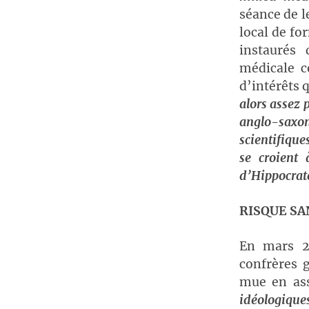
séance de l
local de fo
instaurés 
médicale c
d’intérêts 
alors assez 
anglo-saxo
scientifique
se croient 
d’Hippocra
RISQUE SA
En mars 2
confrères 
mue en as
idéologiques