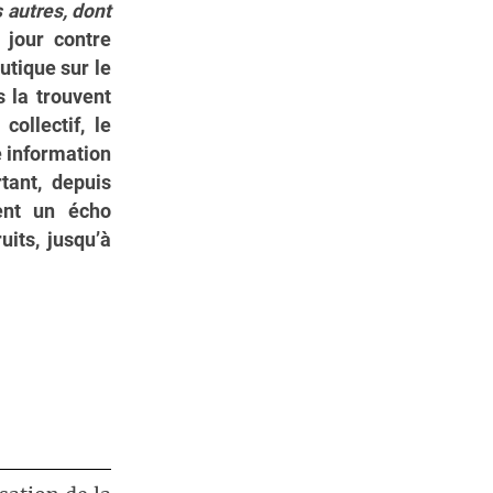
 autres, dont
 jour contre
utique sur le
s la trouvent
ollectif, le
 information
tant, depuis
ent un écho
its, jusqu’à