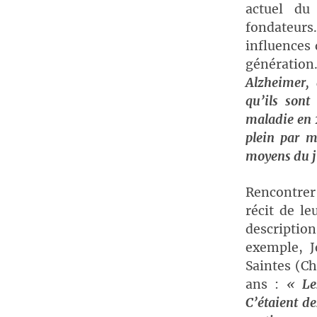
actuel du
fondateur
influences 
génération
Alzheimer, 
qu’ils sont
maladie en 
plein par m
moyens du j
Rencontrer
récit de l
descriptio
exemple, J
Saintes (Ch
ans :
«
Le
C’étaient de