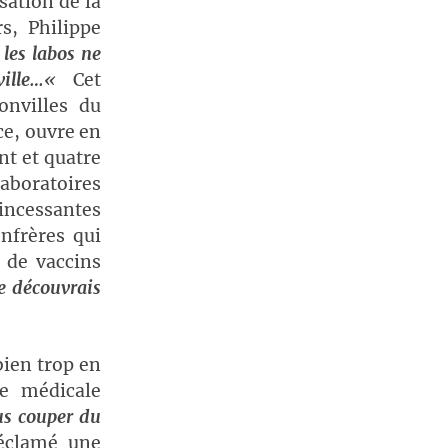
sation de la
s, Philippe
es labos ne
ille…
«
Cet
nvilles du
ce, ouvre en
nt et quatre
aboratoires
ncessantes
onfrères qui
t de vaccins
je découvrais
bien trop en
ue médicale
us couper du
réclamé une