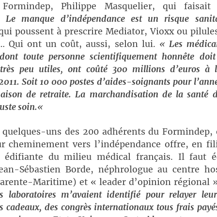
 Formindep, Philippe Masquelier, qui faisait 
s.
Le manque d’indépendance est un risque sanita
qui poussent à prescrire Mediator, Vioxx ou pilule
… Qui ont un coût, aussi, selon lui.
«
Les médica
dont toute personne scientifiquement honnête doit
 très peu utiles, ont coûté 300 millions d’euros à 
2011. Soit 10 000 postes d’aides-soignants pour l’ann
aison de retraite. La marchandisation de la santé 
uste soin.
«
 quelques-uns des 200 adhérents du Formindep, 
eur cheminement vers l’indépendance offre, en fil
n édifiante du milieu médical français. Il faut é
ean-Sébastien Borde, néphrologue au centre hos
arente-Maritime) et « leader d’opinion régional 
s laboratoires m’avaient identifié pour relayer leu
s cadeaux, des congrès internationaux tous frais payé