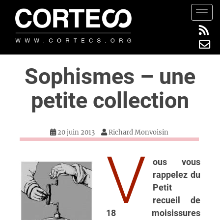
S
TOGG
k
i
p
t
Sophismes – une
o
m
petite collection
a
i
n
c
20 juin 2013
Richard Monvoisin
o
V
n
ous vous
t
rappelez du
e
Petit
n
recueil de
t
18 moisissures