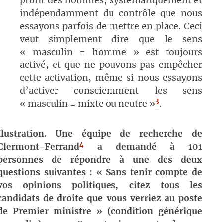
profit des hommes, systématiquement et
indépendamment du contrôle que nous
essayons parfois de mettre en place. Ceci
veut simplement dire que le sens
« masculin = homme » est toujours
activé, et que ne pouvons pas empêcher
cette activation, même si nous essayons
d’activer consciemment les sens
3
« masculin = mixte ou neutre »
.
Ilustration. Une équipe de recherche de
4
Clermont-Ferrand
a demandé à 101
personnes de répondre à une des deux
questions suivantes : « Sans tenir compte de
vos opinions politiques, citez tous les
candidats de droite que vous verriez au poste
de Premier ministre » (condition générique