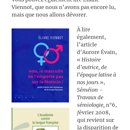
Viennot, que nous n’avons pas encore lu,
mais que nous allons dévorer.
À lire
également,
l’article
d’Aurore Évain,
«
Histoire
d’
autrice
, de
l’époque latine à
nos jours
»,
Sêméion –
Travaux de
sémiol
ogie
,
n°6,
f
évrier 2008
,
qui revient sur
la disparition de