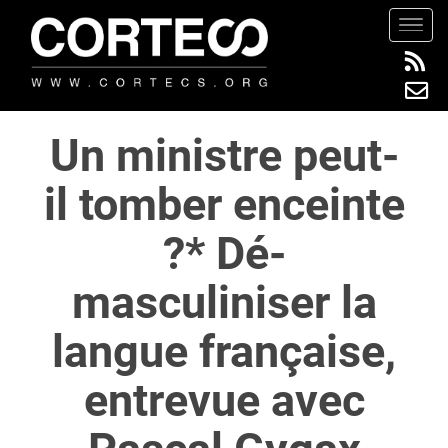
S
TOGG
k
i
p
t
Un ministre peut-
o
m
il tomber enceinte
a
i
?* Dé-
n
c
masculiniser la
o
n
langue française,
t
e
entrevue avec
n
t