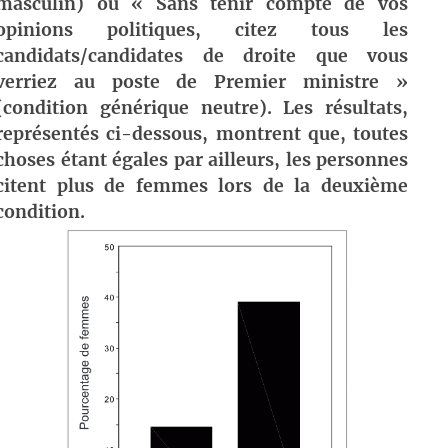
masculin) ou « Sans tenir compte de vos
opinions politiques, citez tous les
candidats/candidates de droite que vous
verriez au poste de Premier ministre »
(condition générique neutre). Les résultats,
représentés ci-dessous, montrent que, toutes
choses étant égales par ailleurs, les personnes
citent plus de femmes lors de la deuxième
condition.