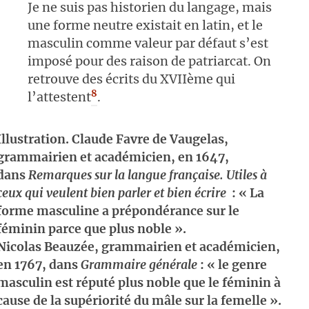
Je ne suis pas historien du langage, mais
une forme neutre existait en latin, et le
masculin comme valeur par défaut s’est
imposé pour des raison de patriarcat. On
retrouve des écrits du XVIIème qui
8
l’attestent
.
Illustration. Claude Favre de Vaugelas,
grammairien et académicien, en 1647,
dans
Remarques sur la langue française. Utiles à
ceux qui veulent bien parler et bien écrire
: « La
forme masculine a prépondérance sur le
féminin parce que plus noble ».
Nicolas Beauzée, grammairien et académicien,
en 1767, dans
Grammaire générale
: « le genre
masculin est réputé plus noble que le féminin à
cause de la supériorité du mâle sur la femelle ».