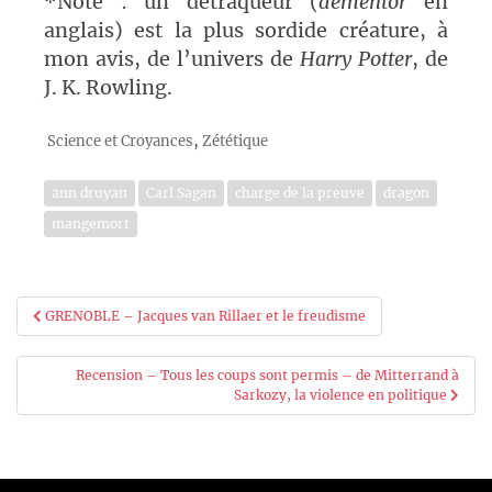
*Note : un détraqueur (
dementor
en
anglais) est la plus sordide créature, à
mon avis, de l’univers de
Harry Potter
, de
J. K. Rowling.
,
Science et Croyances
Zététique
ann druyan
Carl Sagan
charge de la preuve
dragon
mangemort
Navigation
GRENOBLE – Jacques van Rillaer et le freudisme
de
Recension – Tous les coups sont permis – de Mitterrand à
l’article
Sarkozy, la violence en politique