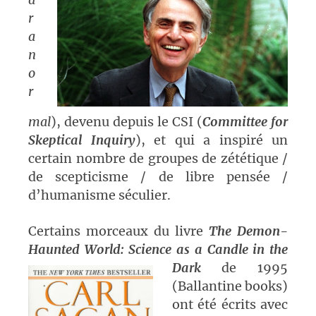
r
a
n
o
r
mal
), devenu depuis le CSI (
Committee for
Skeptical Inquiry
), et qui a inspiré un
certain nombre de groupes de zététique /
de scepticisme / de libre pensée /
d’humanisme séculier.
Certains morceaux du livre
The Demon-
Haunted World: Science as
a Candle in the
Dark
de 1995
(Ballantine books)
ont été écrits avec