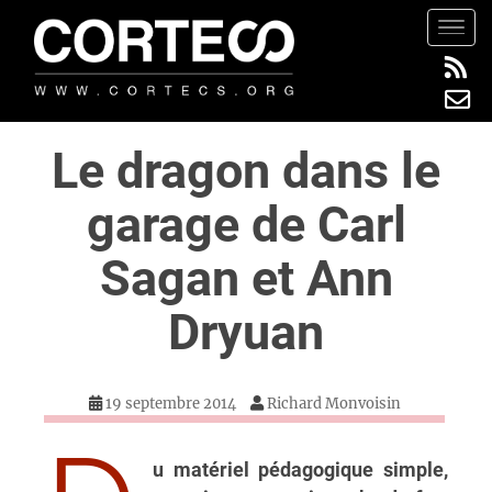
S
TOGG
k
i
p
t
Le dragon dans le
o
m
garage de Carl
a
i
Sagan et Ann
n
c
Dryuan
o
n
t
19 septembre 2014
Richard Monvoisin
e
n
t
u matériel pédagogique simple,