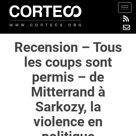
S
TOGG
k
i
p
t
Recension – Tous
o
m
les coups sont
a
i
permis – de
n
c
Mitterrand à
o
n
Sarkozy, la
t
e
violence en
n
t