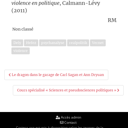
violence en politique
, Calmann-Lévy
(2011)
RM
Non classé
Dely
Hefez
psychanalyse
realpolitik
Vernet
violence
Navigation
Le dragon dans le garage de Carl Sagan et Ann Dryuan
de
Cours spécialisé « Sciences et pseudosciences politiques »
l’article
Accès admin
Contact
Cortecs.org est mis à disposition selon les termes de la