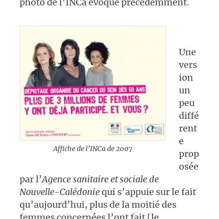
photo de l’INCa évoqué précédemment.
Une
vers
ion
un
peu
diffé
rent
e
Affiche de l’INCa de 2007
prop
osée
par l’
Agence sanitaire et sociale de
Nouvelle-Calédonie
qui s’appuie sur le fait
qu’aujourd’hui, plus de la moitié des
femmes concernées l’ont fait [le