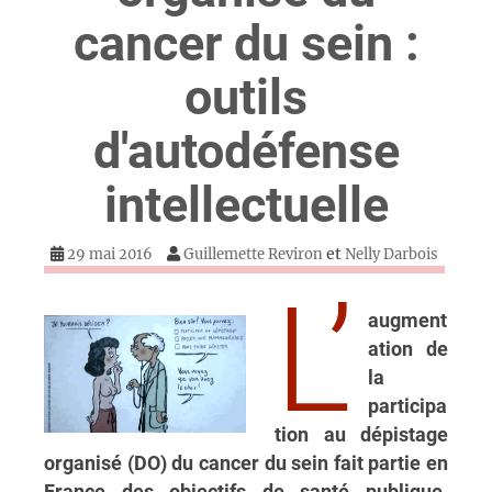
cancer du sein :
outils
d'autodéfense
intellectuelle
et
29 mai 2016
Guillemette Reviron
Nelly Darbois
L’
augment
ation de
la
participa
tion au dépistage
organisé (DO) du cancer du sein fait partie en
France des objectifs de santé publique.