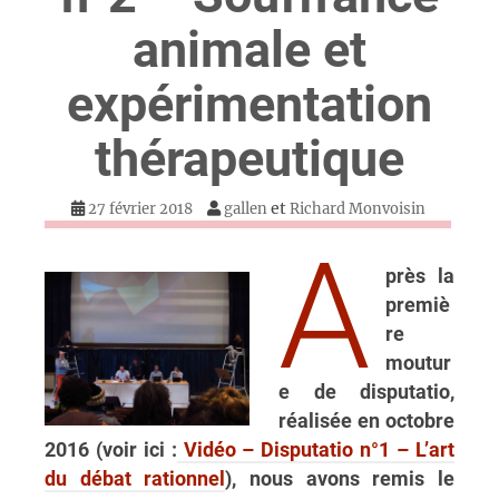
animale et
expérimentation
thérapeutique
et
27 février 2018
gallen
Richard Monvoisin
A
près la
premiè
re
moutur
e de disputatio,
réalisée en octobre
2016 (voir ici :
Vidéo – Disputatio n°1 – L’art
du débat rationnel
), nous avons remis le