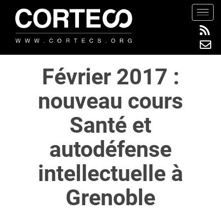
S
TOGG
k
i
p
t
Février 2017 :
o
m
nouveau cours
a
i
Santé et
n
c
autodéfense
o
n
intellectuelle à
t
e
Grenoble
n
t