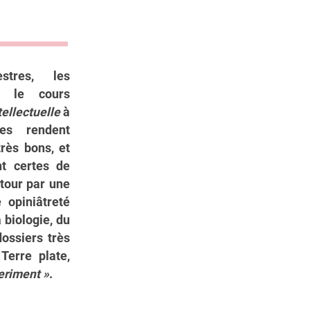
stres, les
nt le cours
ellectuelle
à
pes rendent
rès bons, et
nt certes de
tour par une
 opiniâtreté
 biologie, du
dossiers très
Terre plate,
eriment »
.