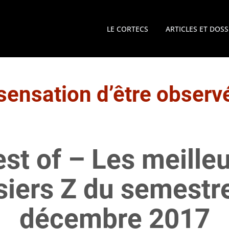
LE CORTECS
ARTICLES ET DOSS
sensation d’être observ
st of – Les meille
siers Z du semestre
décembre 2017