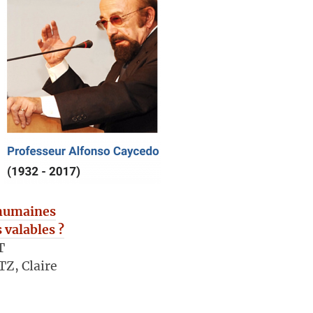
 humaines
 valables ?
T
Z, Claire