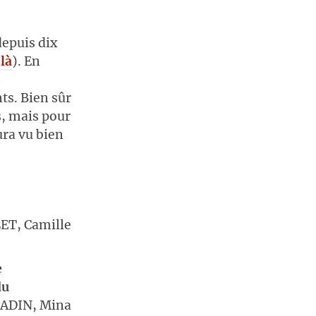
depuis dix
 là
). En
s
ts. Bien sûr
s, mais pour
ra vu bien
ET, Camille
e
du
BADIN, Mina