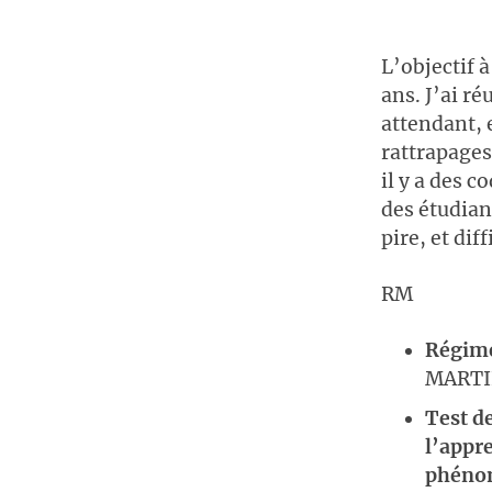
L’objectif à
ans. J’ai ré
attendant, 
rattrapages
il y a des 
des étudian
pire, et dif
RM
Régime
MARTI
Test de
l’appre
phénom