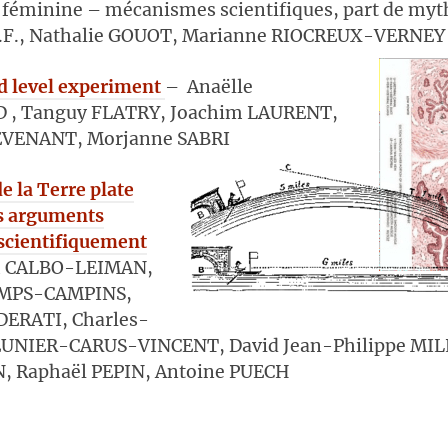
n féminine – mécanismes scientifiques, part de my
.F., Nathalie GOUOT, Marianne RIOCREUX-VERNEY
d level experiment
– Anaëlle
 , Tanguy FLATRY, Joachim LAURENT,
EVENANT, Morjanne SABRI
e la Terre plate
es arguments
 scientifiquement
 CALBO-LEIMAN,
AMPS-CAMPINS,
DERATI, Charles-
EUNIER-CARUS-VINCENT, David Jean-Philippe MI
 Raphaël PEPIN, Antoine PUECH