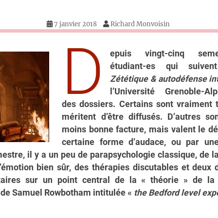
7 janvier 2018
Richard Monvoisin
D
epuis vingt-cinq seme
étudiant-es qui suive
Zététique & autodéfense int
l’Université Grenoble-Al
des dossiers. Certains sont vraiment t
méritent d’être diffusés. D’autres so
moins bonne facture, mais valent le dé
certaine forme d’audace, ou par une
estre, il y a un peu de parapsychologie classique, de la
’émotion bien sûr, des thérapies discutables et deux 
ires sur un point central de la « théorie » de la 
e de Samuel Rowbotham intitulée «
the Bedford level exp