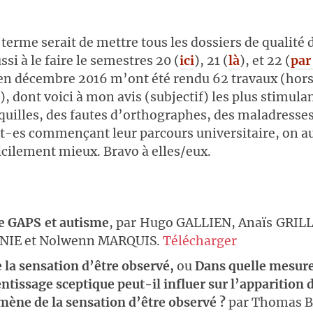
 terme serait de mettre tous les dossiers de qualité 
ussi à le faire le semestres 20 (
ici
), 21 (
là
), et 22 (
par
en décembre 2016 m’ont été rendu 62 travaux (hor
), dont voici à mon avis (subjectif) les plus stimulan
coquilles, des fautes d’orthographes, des maladresse
t-es commençant leur parcours universitaire, on au
ficilement mieux. Bravo à elles/eux.
 GAPS et autisme
, par Hugo GALLIEN, Anaïs GRILL
NIE et Nolwenn MARQUIS.
Télécharger
 la sensation d’être observé,
ou
Dans quelle mesur
ntissage sceptique peut-il influer sur l’apparition 
ène de la sensation d’être observé ?
par Thomas 