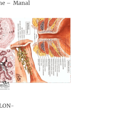
the – Manal
LLON-