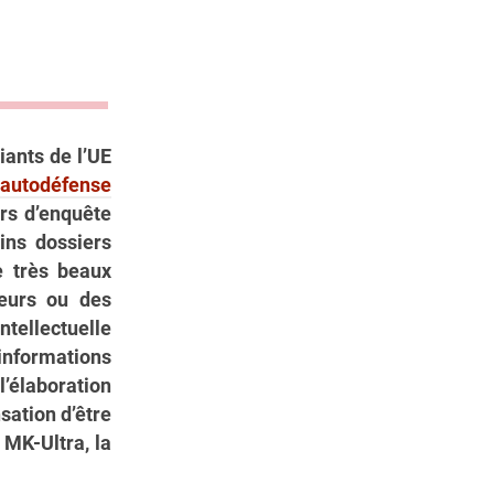
iants de l’UE
utodéfense
rs d’enquête
ains dossiers
e très beaux
reurs ou des
ellectuelle
 informations
l’élaboration
sation d’être
MK-Ultra, la