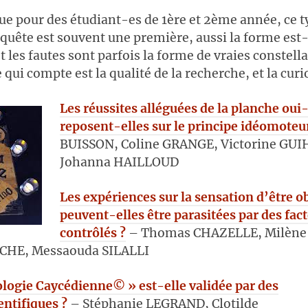
que pour des étudiant-es de 1ère et 2ème année, ce t
nquête est souvent une première, aussi la forme est-
t les fautes sont parfois la forme de vraies constell
 qui compte est la qualité de la recherche, et la curi
Les réussites alléguées de la planche oui
reposent-elles sur le principe idéomoteu
BUISSON, Coline GRANGE, Victorine GU
Johanna HAILLOUD
Les expériences sur la sensation d’être o
peuvent-elles être parasitées par des fac
contrôlés ?
– Thomas CHAZELLE, Milène
RCHE, Messaouda SILALLI
logie Caycédienne© » est-elle validée par des
entifiques ?
– Stéphanie LEGRAND, Clotilde