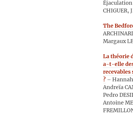
Éjaculatio
CHIGUER, J
The Bedfor
ARCHINARD
Margaux L
La théorie d
a-t-elle d
recevables
?
– Hannah
Andreïa C
Pedro DESI
Antoine M
FREMILLON,