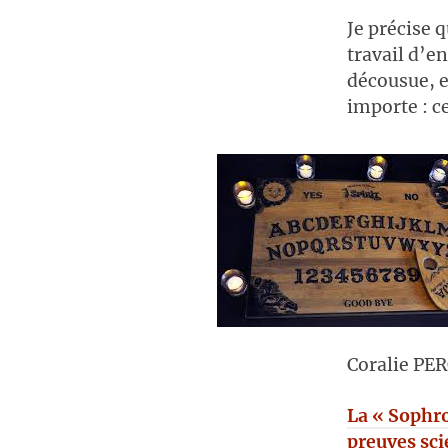
Je précise 
travail d’e
décousue, e
importe : ce
Coralie PE
La « Sophro
preuves sci