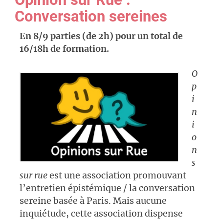
Conversation sereines
En 8/9 parties (de 2h) pour un total de
16/18h de formation.
O
p
i
n
i
o
n
s
sur rue
est une association promouvant
l’entretien épistémique / la conversation
sereine basée à Paris. Mais aucune
inquiétude, cette association dispense